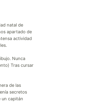
dad natal de
años apartado de
ntensa actividad
les.
dibujo. Nunca
ento) Tras cursar
mera de las
enía secretos
e un capitán