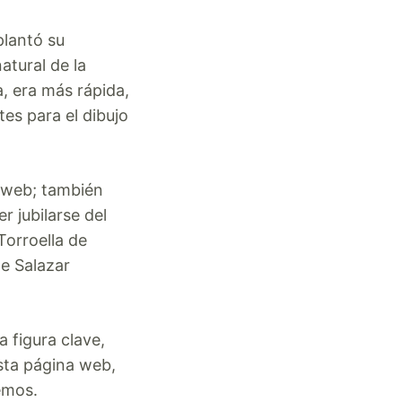
plantó su
atural de la
a, era más rápida,
es para el dibujo
 web; también
 jubilarse del
Torroella de
e Salazar
 figura clave,
sta página web,
remos.